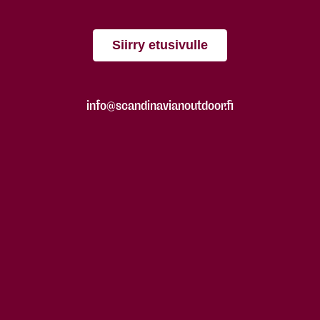
Siirry etusivulle
info@scandinavianoutdoor.fi