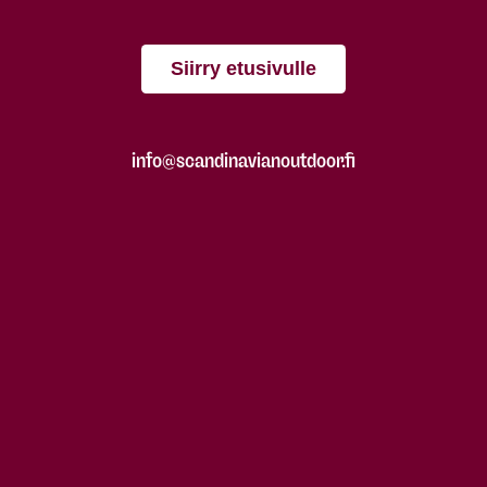
Siirry etusivulle
info@scandinavianoutdoor.fi