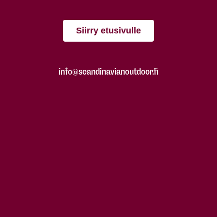
Siirry etusivulle
info@scandinavianoutdoor.fi