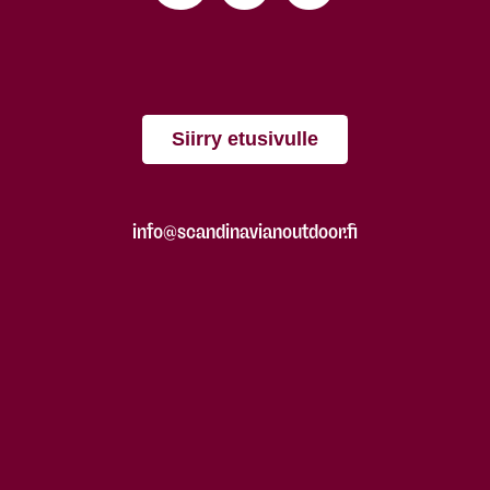
Siirry etusivulle
info@scandinavianoutdoor.fi