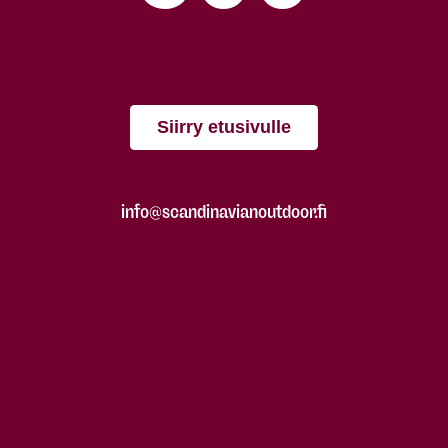
Siirry etusivulle
info@scandinavianoutdoor.fi