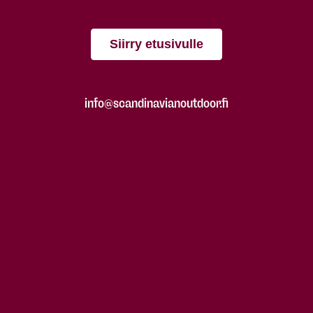
Siirry etusivulle
info@scandinavianoutdoor.fi