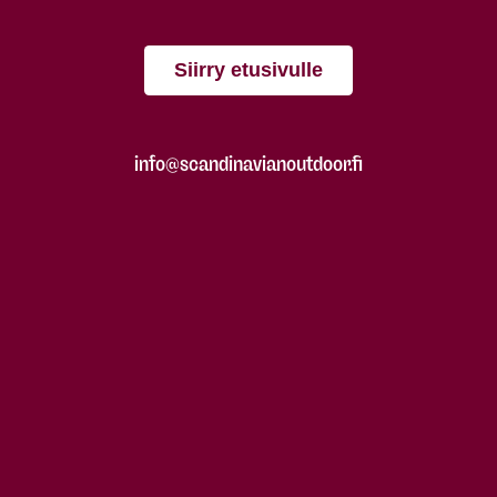
Siirry etusivulle
info@scandinavianoutdoor.fi