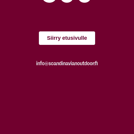
Siirry etusivulle
info@scandinavianoutdoor.fi