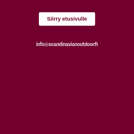
Siirry etusivulle
info@scandinavianoutdoor.fi