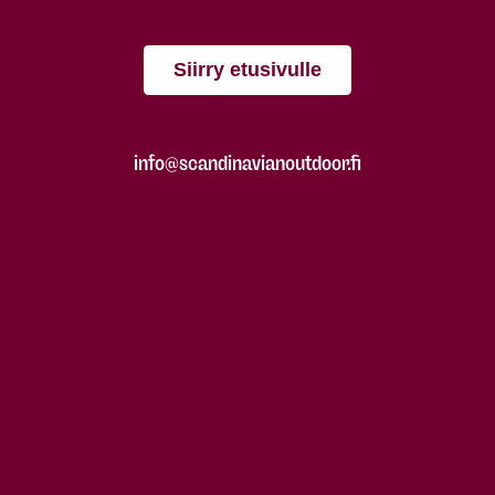
Siirry etusivulle
info@scandinavianoutdoor.fi