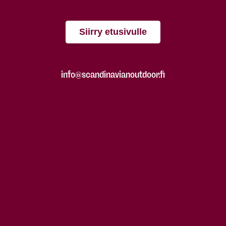
Siirry etusivulle
info@scandinavianoutdoor.fi