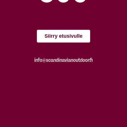
Siirry etusivulle
info@scandinavianoutdoor.fi