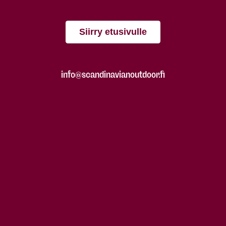
Siirry etusivulle
info@scandinavianoutdoor.fi