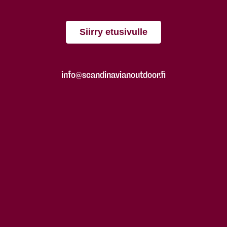
Siirry etusivulle
info@scandinavianoutdoor.fi