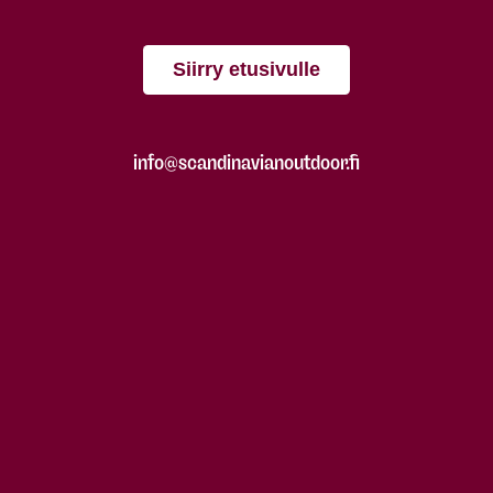
Siirry etusivulle
info@scandinavianoutdoor.fi