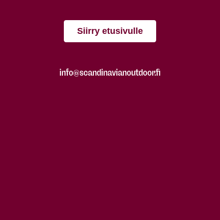
Siirry etusivulle
info@scandinavianoutdoor.fi