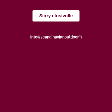
Siirry etusivulle
info@scandinavianoutdoor.fi