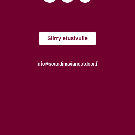
Siirry etusivulle
info@scandinavianoutdoor.fi