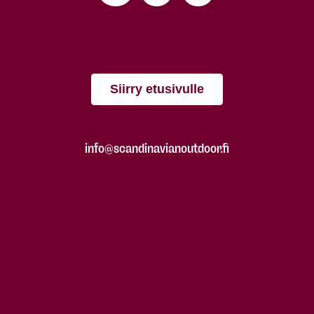
Siirry etusivulle
info@scandinavianoutdoor.fi