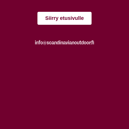
Siirry etusivulle
info@scandinavianoutdoor.fi