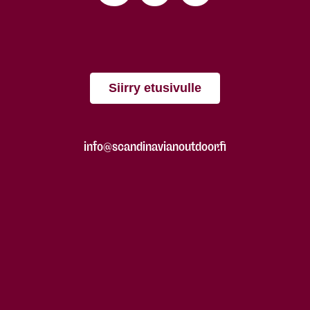
Siirry etusivulle
info@scandinavianoutdoor.fi