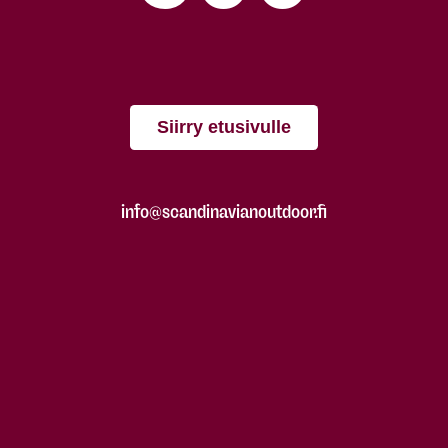
Siirry etusivulle
info@scandinavianoutdoor.fi