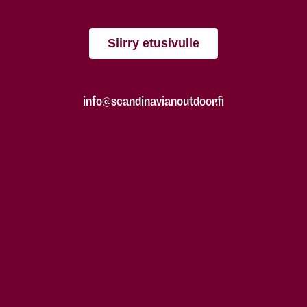
Siirry etusivulle
info@scandinavianoutdoor.fi