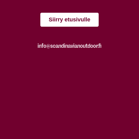
Siirry etusivulle
info@scandinavianoutdoor.fi