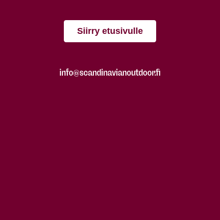
Siirry etusivulle
info@scandinavianoutdoor.fi