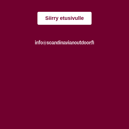
Siirry etusivulle
info@scandinavianoutdoor.fi