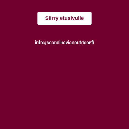
Siirry etusivulle
info@scandinavianoutdoor.fi