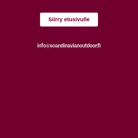
Siirry etusivulle
info@scandinavianoutdoor.fi