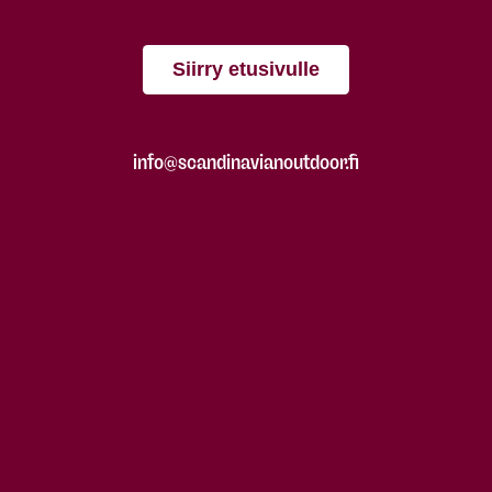
Siirry etusivulle
info@scandinavianoutdoor.fi