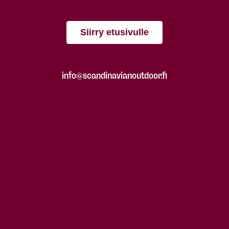
Siirry etusivulle
info@scandinavianoutdoor.fi