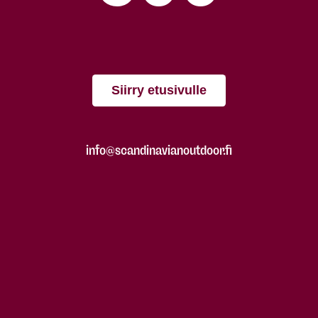
Siirry etusivulle
info@scandinavianoutdoor.fi