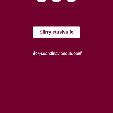
Siirry etusivulle
info@scandinavianoutdoor.fi