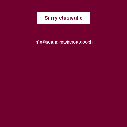
Siirry etusivulle
info@scandinavianoutdoor.fi