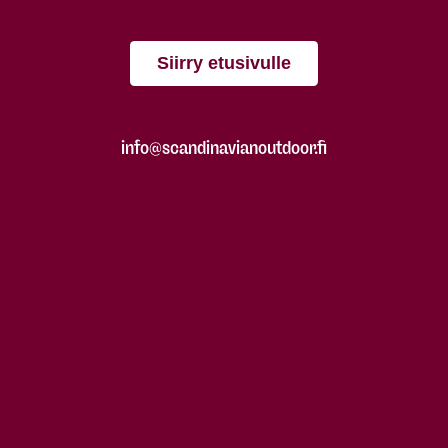
Siirry etusivulle
info@scandinavianoutdoor.fi