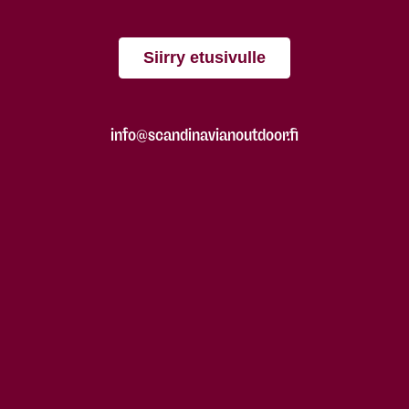
Siirry etusivulle
info@scandinavianoutdoor.fi