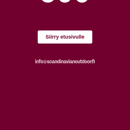
Siirry etusivulle
info@scandinavianoutdoor.fi