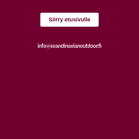
Siirry etusivulle
info@scandinavianoutdoor.fi