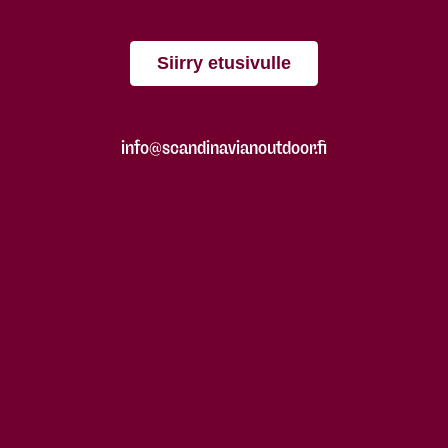
Siirry etusivulle
info@scandinavianoutdoor.fi