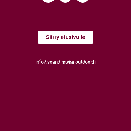
Siirry etusivulle
info@scandinavianoutdoor.fi