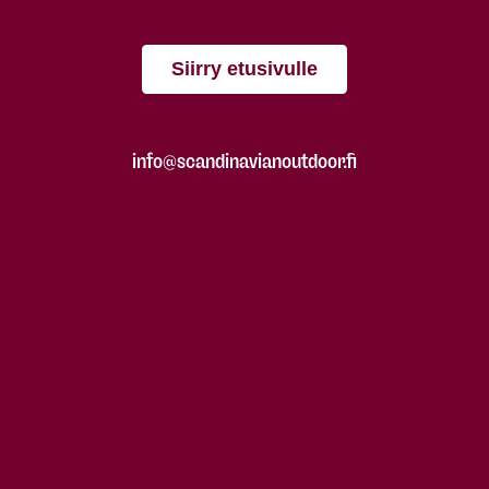
Siirry etusivulle
info@scandinavianoutdoor.fi