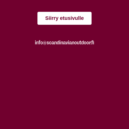
Siirry etusivulle
info@scandinavianoutdoor.fi