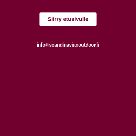
Siirry etusivulle
info@scandinavianoutdoor.fi