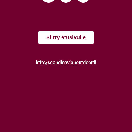
Siirry etusivulle
info@scandinavianoutdoor.fi