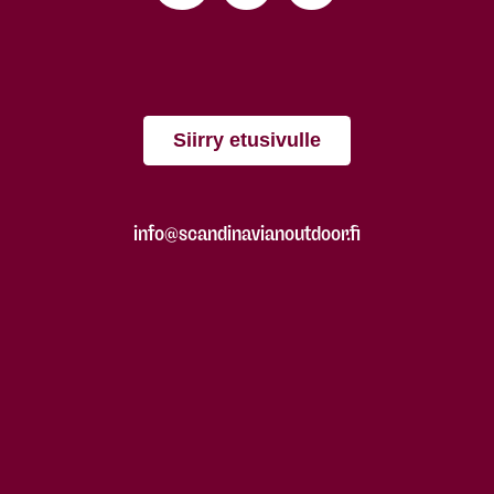
Siirry etusivulle
info@scandinavianoutdoor.fi