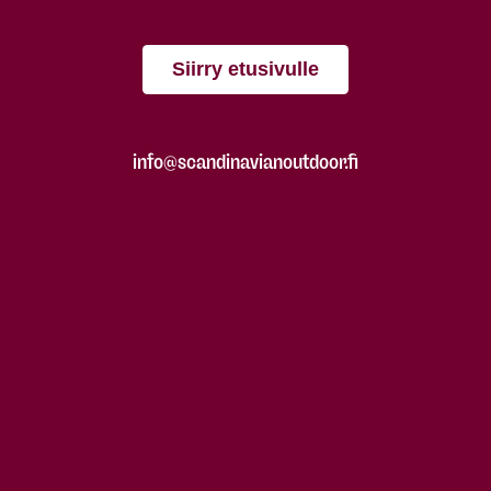
Siirry etusivulle
info@scandinavianoutdoor.fi