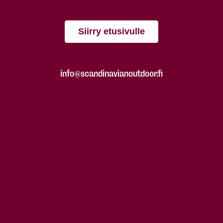
Siirry etusivulle
info@scandinavianoutdoor.fi