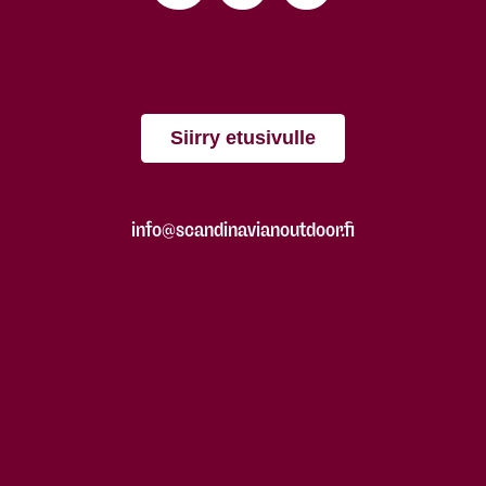
Siirry etusivulle
info@scandinavianoutdoor.fi