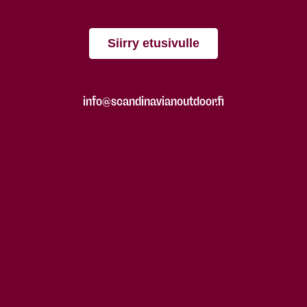
Siirry etusivulle
info@scandinavianoutdoor.fi