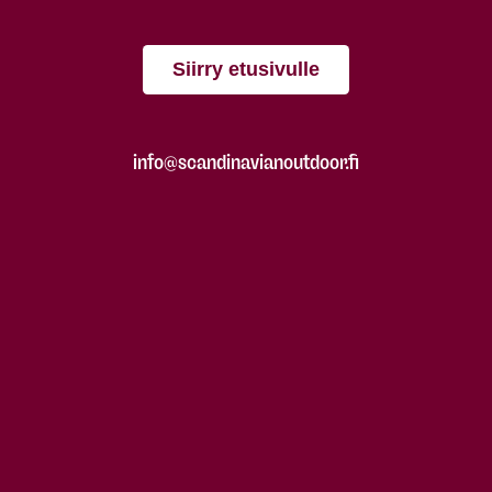
Siirry etusivulle
info@scandinavianoutdoor.fi