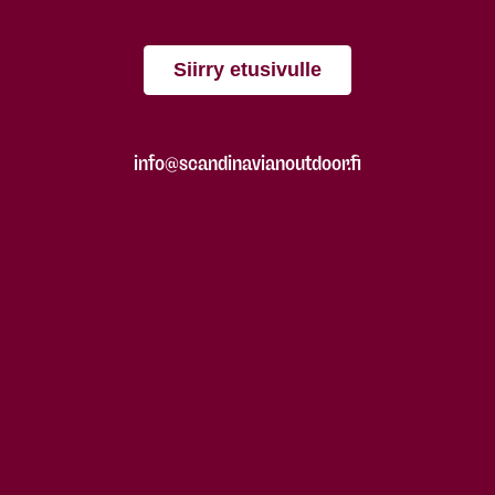
Siirry etusivulle
info@scandinavianoutdoor.fi